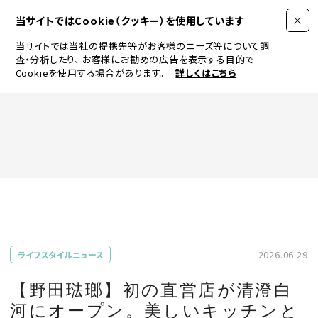
当サイトではCookie（クッキー）を使用しています
当サイトでは当社の提携先等がお客様のニーズ等について調
査・分析したり、
お客様にお勧めの広告を表示する目的で
Cookieを使用する場合があります。
詳しくはこちら
FASHION
BEAUTY
ログイン
JEWELRY & WATCH
2026.06.29
ライフスタイルニュース
LIFESTYLE
【野田琺瑯】初の直営店が清澄白
河にオープン。美しいキッチンと