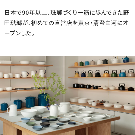
会員登録
日本で90年以上、琺瑯づくり一筋に歩んできた野
Log in or Sign up
田琺瑯が、初めての直営店を東京・清澄白河にオ
ープンした。
SPUR読者のためのメンバーシッププログラム
「The SPUR Club」。
便利な機能と特典を無料で楽し
めます。
ログイン・新規会員登録
FOLLOW US