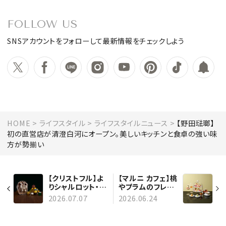
FOLLOW US
SNSアカウントをフォローして最新情報をチェックしよう
HOME
ライフスタイル
ライフスタイルニュース
【野田琺瑯】
初の直営店が清澄白河にオープン。美しいキッチンと食卓の強い味
方が勢揃い
【クリストフル】よ
【マルニ カフェ】桃
りシャルロット・シ
やプラムのフレッ
ェネによる新作カ
シュな味わいとお
2026.07.07
2026.06.24
トラリーコレクシ
茶の香りが楽しめ
ョン「カルーセル」
る、色彩溢れるア
が登場
フタヌーンティー