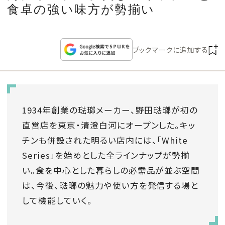
CULTURE
食卓の強い味方が勢揃い
CELEBRITY
ブックマークに追加する
COLLECTION
WEDDING
1934年創業の琺瑯メーカー、野田琺瑯が初の
直営店を東京・清澄白河にオープンした。キッ
FORTUNE
チンも併設された明るい店内には、「White
Series」を始めとした全ラインナップが勢揃
SDGs
い。食を中心とした暮らしの必需品が並ぶ空間
MAGAZINE
は、今後、琺瑯の魅力や使い方を発信する場と
して機能していく。