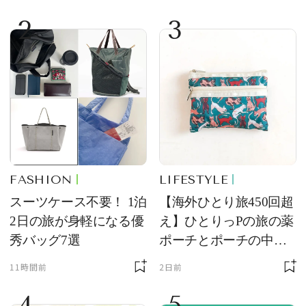
2
3
FASHION
LIFESTYLE
スーツケース不要！ 1泊
【海外ひとり旅450回超
2日の旅が身軽になる優
え】ひとりっPの旅の薬
秀バッグ7選
ポーチとポーチの中身
を初公開！ 本当に使え
11時間前
2日前
る常備薬＆必携アイテ
4
5
ム