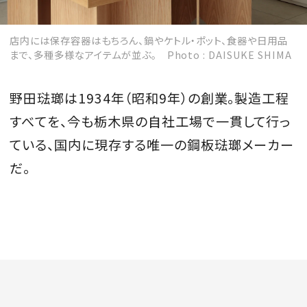
店内には保存容器はもちろん、鍋やケトル・ポット、食器や日用品
まで、多種多様なアイテムが並ぶ。 Photo : DAISUKE SHIMA
MAGAZINE
野田琺瑯は1934年（昭和9年）の創業。製造工程
SPUR 2026 JULY
すべてを、今も栃木県の自社工場で一貫して行っ
2026年9月号
ている、国内に現存する唯一の鋼板琺瑯メーカー
2026-07-23発売
だ。
最新号を試し読み