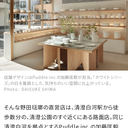
店舗デザインはPuddle inc.の加藤匡毅が担当。「ホワイトシリー
ズ」の白を基調とした、気持ちのいい空間に仕上がっている。
Photo : DAISUKE SHIMA
そんな野田琺瑯の直営店は、清澄白河駅から徒
歩数分の、清澄公園のすぐ近くにある路面店。同じ
清澄白河を拠点とするPuddle inc.の加藤匡毅