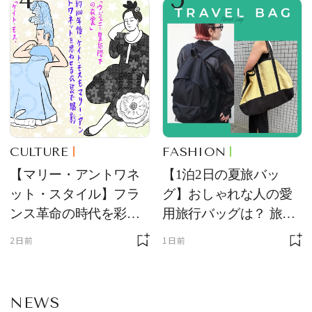
CULTURE
FASHION
【マリー・アントワネ
【1泊2日の夏旅バッ
ット・スタイル】フラ
グ】おしゃれな人の愛
ンス革命の時代を彩っ
用旅行バッグは？ 旅の
た、マリー・アントワ
スタイリングもチェッ
2日前
1日前
ネットの美意識をひも
ク！
とく
NEWS