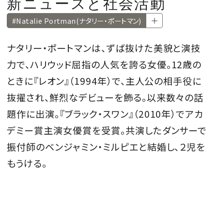
新ニュースと社会活動
CULTURE
#Natalie Portman(ナタリー・ポートマン)
CELEBRITY
ナタリー・ポートマンは、ずば抜けた美貌と演技
COLLECTION
力で、ハリウッド屈指の人気を誇る女優。
12歳の
ときに『レオン』（1994年）で、主人公の相手役に
WEDDING
抜擢され、鮮烈なデビューを飾る。以来数々の話
題作に出演。
『ブラック・スワン』（2010年）でアカ
FORTUNE
デミー賞主演女優賞を受賞。共演したダンサーで
振付師のベンジャミン・ミルピエと結婚し、２児を
SDGs
もうける。
MAGAZINE