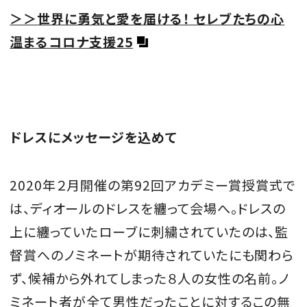
＞＞世界に勇気と愛を届ける！ セレブたちの心
温まるコロナ支援25
MAGAZINE
SPUR 2026 JULY
2026年9月号
ドレスにメッセージを込めて
2026-07-23発売
2020年２月開催の
第92回アカデミー賞授賞式で
は、
ディオールのドレスを纏って会場へ。ドレスの
最新号を試し読み
上に纏っていた
ローブに刺繍されていたのは、監
督賞へのノミネートが期待されていたにも関わら
ず、候補から外れてしまった８人の女性の名前。ノ
ミネート者が全て男性だったことに対するこの無