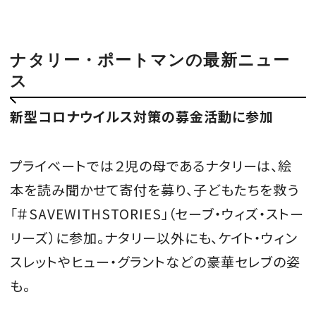
会員登録
Log in or Sign up
ナタリー・ポートマンの最新ニュー
ス
SPUR読者のためのメンバーシッププログラム
「The SPUR Club」。
便利な機能と特典を無料で楽し
新型コロナウイルス対策の募金活動に参加
めます。
ログイン・新規会員登録
プライベートでは２児の母であるナタリーは、絵
本を読み聞かせて寄付を募り、子どもたちを救う
「＃SAVEWITHSTORIES」（セーブ・ウィズ・ストー
リーズ）に参加。ナタリー以外にも、ケイト・ウィン
FOLLOW US
スレットやヒュー・グラントなどの豪華セレブの姿
も。