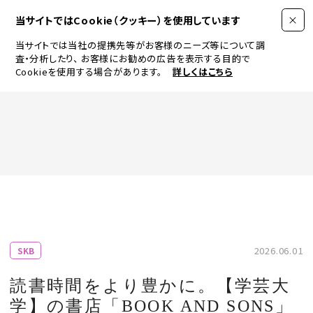
当サイトではCookie（クッキー）を使用しています
当サイトでは当社の提携先等がお客様のニーズ等について調
査・分析したり、
お客様にお勧めの広告を表示する目的で
Cookieを使用する場合があります。
詳しくはこちら
FASHION
BEAUTY
ログイン
JEWELRY & WATCH
2026.06.01
SKB
LIFESTYLE
読書時間をより豊かに。【学芸大
学】の書店「BOOK AND SONS」