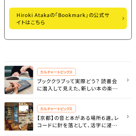
Hiroki Atakaの「Bookmark」の公式サ
イトはこちら
カルチャートピックス
ブッククラブって実際どう？ 読書会
に潜入して見えた、新しい本の楽し
み方 - カルチャートピックス |
SPUR
カルチャートピックス
【京都】の音と本がある場所６選。レ
コードに針を落として、活字に浸る -
カルチャートピックス | SPUR