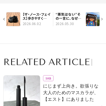
【ザ・ノース・フェイ
“悪気はない”そ
ス】歩きやすく
の一言に、なぜか
て“涼しいスニー
傷つく。伊藤亜和
2026.06.02
2026.05.30
カー”が今夏の相
さんの絵本『モプ
棒です！
ーはヘンダ』がす
くうもの
RELATED ARTICLE
SKB
にじまず上向き。欲張りな
大人のためのマスカラが、
【エスト】にありました