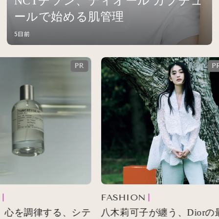
NCTチソン、ディオール カプチュ
ールで始める肌管理
5日前
FASHION
 心を調律する、シテ
八木莉可子が纏う、Diorの最