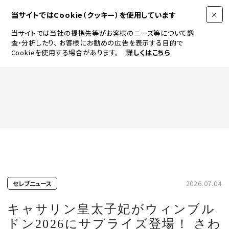
当サイトではCookie（クッキー）を使用しています
当サイトでは当社の提携先等がお客様のニーズ等について調
査・分析したり、
お客様にお勧めの広告を表示する目的で
Cookieを使用する場合があります。
詳しくはこちら
FASHION
BEAUTY
ログイン
JEWELRY & WATCH
2026.07.04
セレブニュース
LIFESTYLE
キャサリン皇太子妃がウィンブル
ドン2026にサプライズ登場！ さわ