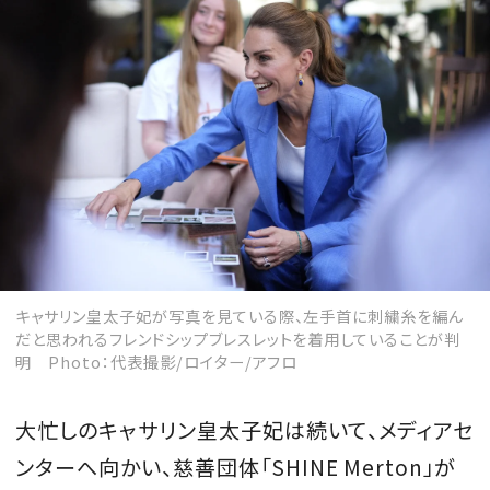
キャサリン皇太子妃が写真を見ている際、左手首に刺繍糸を編ん
だと思われるフレンドシップブレスレットを着用していることが判
明 Photo：代表撮影/ロイター/アフロ
大忙しのキャサリン皇太子妃は続いて、メディアセ
ンターへ向かい、慈善団体「SHINE Merton」が