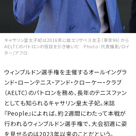
キャサリン皇太子妃は2016年に故エリザベス女王（享年96）から
AELTCのパトロンの役目を引き継いだ Photo：代表撮影/ロイ
ター/アフロ
ウィンブルドン選手権を主催するオールイングラ
ンド・ローンテニス・アンド・クローケー・クラブ
（AELTC）のパトロンを務め、長年のテニスファン
としても知られるキャサリン皇太子妃。米誌
『People』によれば、約２週間にわたって本戦が
行われるウィンブルドン選手権で、大会初週に姿
を見せるのは2023年以来のことだという。