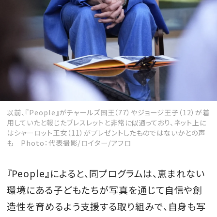
以前、『People』がチャールズ国王（77）やジョージ王子（12）が着
用していたと報じたブレスレットと非常に似通っており、ネット上に
はシャーロット王女（11）がプレゼントしたものではないかとの声
も Photo：代表撮影/ロイター/アフロ
『People』によると、同プログラムは、恵まれない
環境にある子どもたちが写真を通じて自信や創
造性を育めるよう支援する取り組みで、自身も写