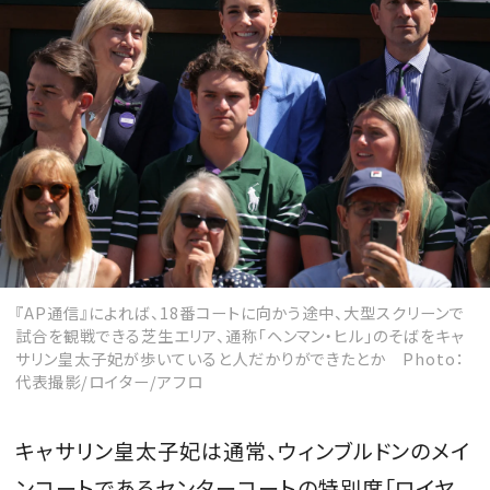
『AP通信』によれば、18番コートに向かう途中、大型スクリーンで
試合を観戦できる芝生エリア、通称「ヘンマン・ヒル」のそばをキャ
サリン皇太子妃が歩いていると人だかりができたとか Photo：
代表撮影/ロイター/アフロ
キャサリン皇太子妃は通常、ウィンブルドンのメイ
ンコートであるセンターコートの特別席「ロイヤ