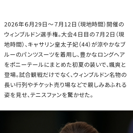
会員登録
Log in or Sign up
2026年６月29日〜７月12日（現地時間）開催の
ウィンブルドン選手権。大会４日目の７月２日（現
SPUR読者のためのメンバーシッププログラム
地時間）、キャサリン皇太子妃（44）が涼やかなブ
「The SPUR Club」。
便利な機能と特典を無料で楽し
めます。
ルーのパンツスーツを着用し、豊かなロングヘア
をポニーテールにまとめた初夏の装いで、颯爽と
ログイン・新規会員登録
登場。試合観戦だけでなく、ウィンブルドン名物の
長い行列やチケット売り場などで親しみあふれる
姿を見せ、テニスファンを驚かせた。
FOLLOW US