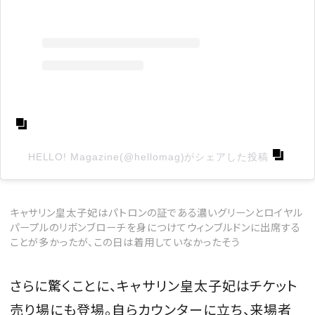
HELLO! Magazine(@hellomag)がシェアした投稿
キャサリン皇太子妃はパトロンの証である濃いグリーンとロイヤル
パープルのリボンブローチを身につけてウィンブルドンに出席する
ことが多かったが、この日は着用していなかったそう
さらに驚くことに、キャサリン皇太子妃はチケット
売り場にも登場。自らカウンターに立ち、来場者