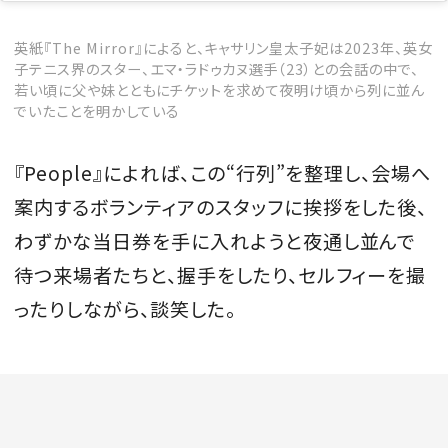
英紙『The Mirror』によると、キャサリン皇太子妃は2023年、英女
子テニス界のスター、エマ・ラドゥカヌ選手（23）との会話の中で、
若い頃に父や妹とともにチケットを求めて夜明け頃から列に並ん
でいたことを明かしている
『People』によれば、この“行列”を整理し、会場へ
案内するボランティアのスタッフに挨拶をした後、
わずかな当日券を手に入れようと夜通し並んで
待つ来場者たちと、握手をしたり、セルフィーを撮
ったりしながら、談笑した。