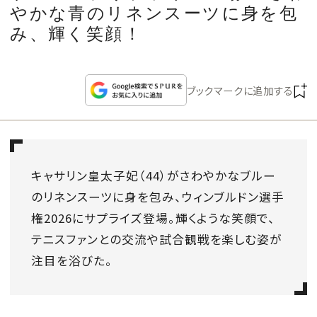
CULTURE
やかな青のリネンスーツに身を包
み、輝く笑顔！
CELEBRITY
ブックマークに追加する
COLLECTION
WEDDING
キャサリン皇太子妃（44）がさわやかなブルー
FORTUNE
のリネンスーツに身を包み、ウィンブルドン選手
権2026にサプライズ登場。輝くような笑顔で、
SDGs
テニスファンとの交流や試合観戦を楽しむ姿が
注目を浴びた。
MAGAZINE