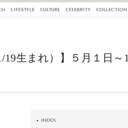
CH
LIFESTYLE
CULTURE
CELEBRITY
COLLECTION
～1/19生まれ）】５月１日～
INDEX