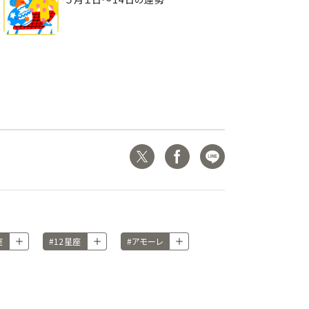
座
#12星座
#アモーレ