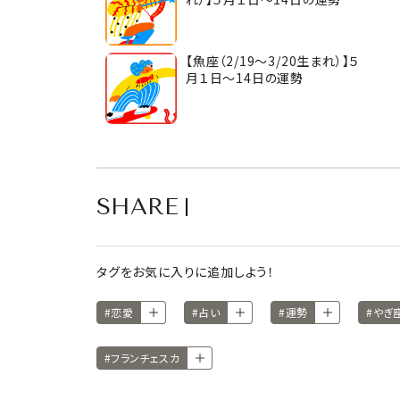
【魚座（2/19～3/20生まれ）】５
月１日～14日の運勢
SHARE
タグをお気に入りに追加しよう！
#恋愛
#占い
#運勢
#やぎ
#フランチェスカ