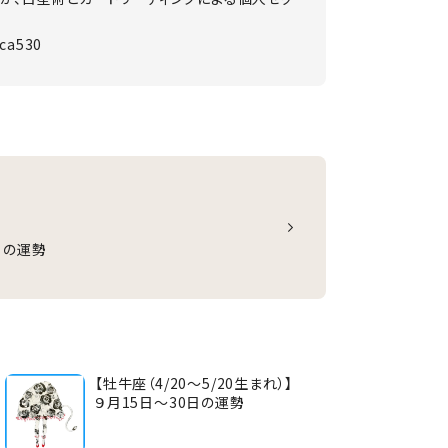
sca530
0日の運勢
【牡牛座（4/20～5/20生まれ）】
９月15日～30日の運勢