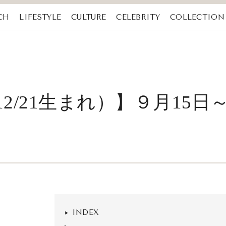
CH
LIFESTYLE
CULTURE
CELEBRITY
COLLECTION
12/21生まれ）】９月15日
INDEX