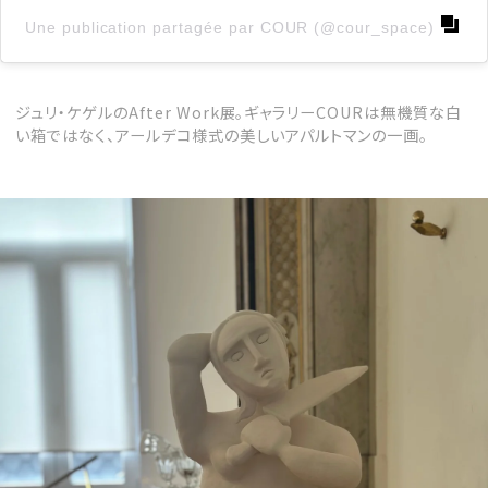
Une publication partagée par COUR (@cour_space)
ジュリ・ケゲルのAfter Work展。ギャラリーCOURは無機質な白
い箱ではなく、アールデコ様式の美しいアパルトマンの一画。