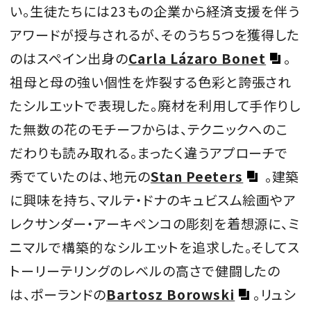
い。生徒たちには23もの企業から経済支援を伴う
アワードが授与されるが、そのうち５つを獲得した
のはスペイン出身の
Carla Lázaro Bonet
。
祖母と母の強い個性を炸裂する色彩と誇張され
たシルエットで表現した。廃材を利用して手作りし
た無数の花のモチーフからは、テクニックへのこ
だわりも読み取れる。まったく違うアプローチで
秀でていたのは、地元の
Stan Peeters
。建築
に興味を持ち、マルテ・ドナのキュビスム絵画やア
レクサンダー・アーキペンコの彫刻を着想源に、ミ
ニマルで構築的なシルエットを追求した。そしてス
トーリーテリングのレベルの高さで健闘したの
は、ポーランドの
Bartosz Borowski
。リュシ