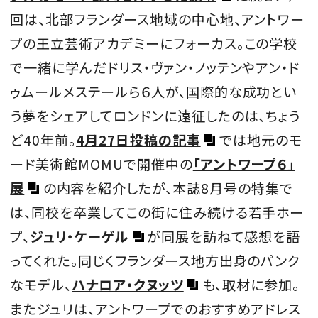
回は、北部フランダース地域の中心地、アントワー
プの王立芸術アカデミーにフォーカス。この学校
で一緒に学んだドリス・ヴァン・ノッテンやアン・ド
MAGAZINE
ゥムールメステールら６人が、国際的な成功とい
う夢をシェアしてロンドンに遠征したのは、ちょう
SPUR 2026 JULY
2026年9月号
ど40年前。
4月27日投稿の記事
では地元のモ
2026-07-23発売
ード美術館MOMUで開催中の
「アントワープ６」
展
の内容を紹介したが、本誌8月号の特集で
は、同校を卒業してこの街に住み続ける若手ホー
最新号を試し読み
プ、
ジュリ・ケーゲル
が同展を訪ねて感想を語
ってくれた。同じくフランダース地方出身のパンク
なモデル、
ハナロア・クヌッツ
も、取材に参加。
またジュリは、アントワープでのおすすめアドレス