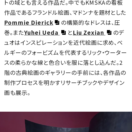
トの域とも言える作品だ。中でもKMSKAの看板
作品であるフランドル絵画、マドンナを題材とした
Pommie Dierick
の構築的なドレスは、圧
巻。また
Yuhei Ueda
と
Liu Zexian
のデ
ュオはインスピレーションを近代絵画に求め、ベ
ルギーのフォービズムを代表するリック・ウーター
スの柔らかな線と色合いを服に落とし込んだ。2
階の古典絵画のギャラリーの手前には、各作品の
制作プロセスを明かすリサーチブックやデザイン
画も展示。