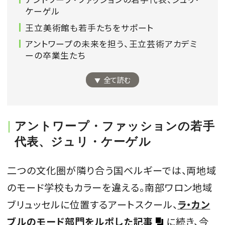
ケーゲル
会員登録
王立美術館も若手たちをサポート
Log in or Sign up
アントワープの未来を担う、王立芸術アカデミ
ーの卒業生たち
SPUR読者のためのメンバーシッププログラム
「The SPUR Club」。
便利な機能と特典を無料で楽し
全て読む
めます。
ログイン・新規会員登録
アントワープ・ファッションの若手
代表、ジュリ・ケーゲル
FOLLOW US
二つの文化圏が隣り合う国ベルギーでは、両地域
のモード学校もカラーを違える。南部ワロン地域
ブリュッセルに位置するアートスクール、
ラ・カン
ブルのモード部門をルポした記事
に続き、今