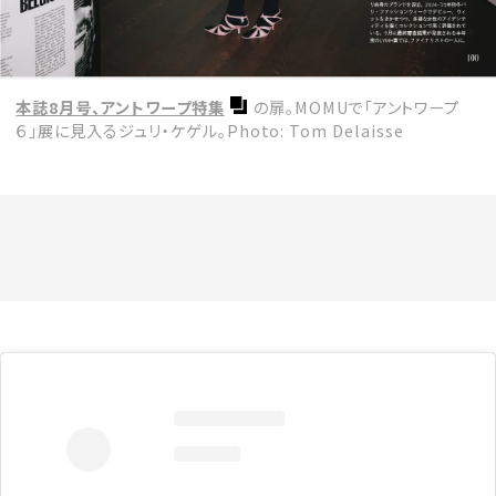
本誌8月号、アントワープ特集
の扉。MOMUで「アントワープ
６」展に見入るジュリ・ケゲル。Photo: Tom Delaisse