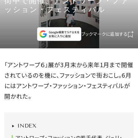
街中で開催、アントワープ・ファ
CULTURE
ッション・フェスティバル
CELEBRITY
ブックマークに追加する
COLLECTION
WEDDING
「アントワープ６」展が3月末から来年1月まで開催
されているのを機に、ファッションで街おこし。6月
FORTUNE
にはアントワープ・ファッション・フェスティバルが
SDGs
開かれた。
MAGAZINE
INDEX
アントワープ・ファッションの若手代表、ジュリ・