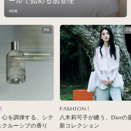
ールで始める肌管理
4日前
FASHION
 心を調律する、シテ
八木莉可子が纏う、Diorの最
スクルーシブの香り
新コレクション