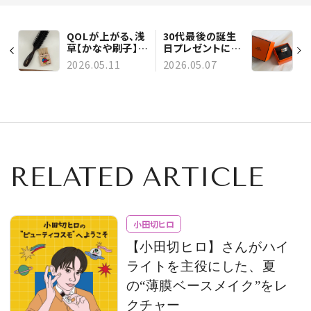
QOLが上がる、浅
30代最後の誕生
草【かなや刷子】の
日プレゼントに購
ヘアブラシ＆ミニ
入した、エルメス
2026.05.11
2026.05.07
ブラシ
のリング
RELATED ARTICLE
小田切ヒロ
【小田切ヒロ】さんがハイ
ライトを主役にした、夏
の“薄膜ベースメイク”をレ
クチャー