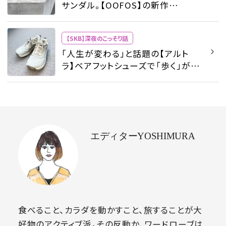
サンダル。【OOFOS】の新作
【OOriginal Plus】を買ってみた
【SKB】深夜のこっそり話
「人生が変わる」と話題の【アルト
ラ】ベアフットシューズで「歩く」が最
強の習慣になった話。脳にも、姿勢
改善にもいいんです！
エディターYOSHIMURA
食べること、カラダを動かすこと、旅することが大
好物のアクティブ派。その反動か、ワードローブは