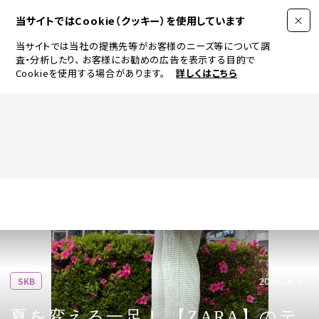
当サイトではCookie（クッキー）を使用しています
当サイトでは当社の提携先等がお客様のニーズ等について調
査・分析したり、
お客様にお勧めの広告を表示する目的で
Cookieを使用する場合があります。
詳しくはこちら
FASHION
BEAUTY
ログイン
JEWELRY & WATCH
2026.05.07
SKB
LIFESTYLE
夏を変える一足！ 【ZARA】のテ