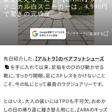
CULTURE
クニカル白スニーカーは、4,990円
で驚きの完成度
CELEBRITY
COLLECTION
ブックマークに追加する
WEDDING
先日紹介した、
【アルトラ】のベアフットシューズ
FORTUNE
を手に入れて以来、足指をのびのび動かせる
靴に、すっかり開眼。足にストレスをかけないこと
SDGs
こそ、今の私にとって最高のラグジュアリーです。
MAGAZINE
とはいえ、大人の装いにはTPOも不可欠。おめか
しの日の帰り道に履き替え用にと、ZARAのキッズ