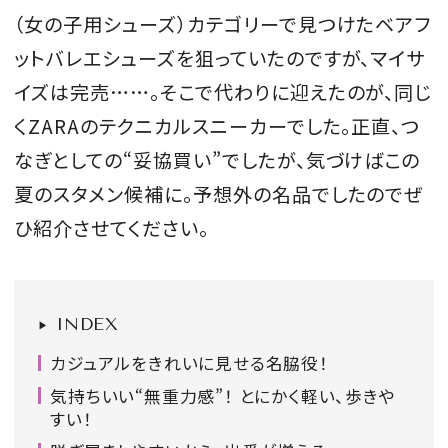
（女の子用シューズ）カテゴリーで見つけたベアフ
会員登録
ットバレエシューズを狙っていたのですが、マイサ
Log in or Sign up
イズは完売……。そこで代わりに迎えたのが、同じ
SPUR読者のためのメンバーシッププログラム
くZARAのテクニカルスニーカーでした。正直、つ
「The SPUR Club」。
便利な機能と特典を無料で楽し
なぎとしての“妥協買い”でしたが、気づけばこの
めます。
夏のスタメン候補に。予想外の名品でしたのでぜ
ひ紹介させてください。
ログイン・新規会員登録
INDEX
FOLLOW US
カジュアルをきれいに見せる名脇役！
気持ちいい“無重力感”！ とにかく軽い、歩きや
すい！