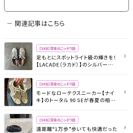
関連記事はこちら
【SKB】深夜のこっそり話
足もとにスポットライト級の輝きを！
【LACADE（ラカド）】のシルバーシュ
ーズは、ラクなのにしゃれて見える
一足
【SKB】深夜のこっそり話
モードなローテクスニーカー【ナイ
キ】のトータル 90 SEが春夏の相棒
です
【SKB】深夜のこっそり話
遠距離“1万歩”歩いても快適だった