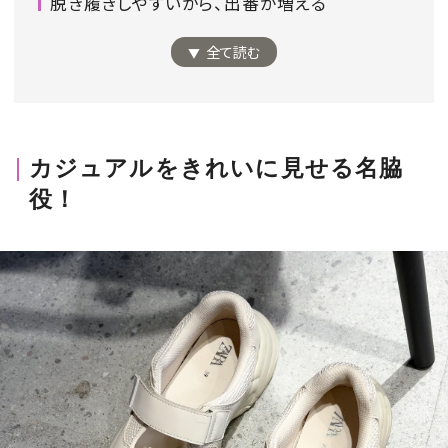
脱ぎ履きしやすいから、出番が増える
全て読む
MAGAZINE
SPUR 2026 JULY
カジュアルをきれいに見せる名脇
2026年9月号
役！
2026-07-23発売
最新号を試し読み