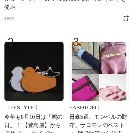
発表
3日前
2
3
LIFESTYLE
FASHION
今年も8月10日は「鳩の
日傘5選、モンベルの財
日」！ 【豊島屋】から
布、サロモンのベスト