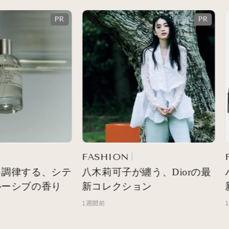
FASHION
F
調律する、シテ
八木莉可子が纏う、Diorの最
バ
ーシブの香り
新コレクション
新
1週間前
1