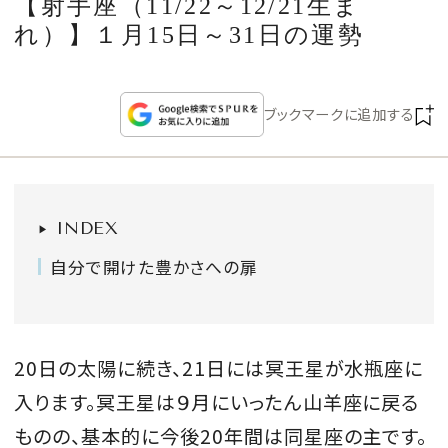
【射手座（11/22～12/21生ま
CULTURE
れ）】１月15日～31日の運勢
CELEBRITY
ブックマークに追加する
COLLECTION
WEDDING
INDEX
FORTUNE
自分で開けた豊かさへの扉
SDGs
20日の太陽に続き、21日には冥王星が水瓶座に
MAGAZINE
入ります。冥王星は９月にいったん山羊座に戻る
ものの、基本的に今後20年間は同星座の主です。