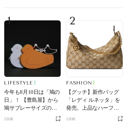
1
2
LIFESTYLE
FASHION
今年も8月10日は「鳩の
【グッチ】新作バッグ
日」！ 【豊島屋】から
「レディ ルネッタ」を
鳩サブレーサイズのポ
発売。上品なハーフム
ーチ「はとっこ」を限
ーン型がスタイリング
2日前
1日前
定販売
のアクセントに