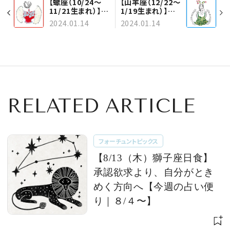
【蠍座（10/24～
【山羊座（12/22～
11/21生まれ）】１
1/19生まれ）】１
月15日～31日の
月15日～31日の
2024.01.14
2024.01.14
運勢
運勢
RELATED ARTICLE
フォーチュントピックス
【8/13（木）獅子座日食】
承認欲求より、自分がとき
めく方向へ【今週の占い便
り｜８/４〜】