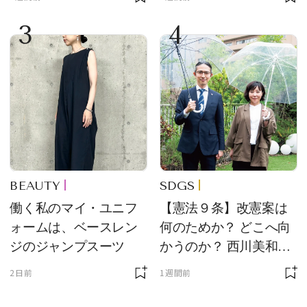
コンスタント】の新作
3
4
をレビュー。【それい
け！ 良品ハンター】
BEAUTY
SDGS
働く私のマイ・ユニフ
【憲法９条】改憲案は
ォームは、ベースレン
何のためか？ どこへ向
ジのジャンプスーツ
かうのか？ 西川美和さ
んと木村草太さんが読
2日前
1週間前
み解く