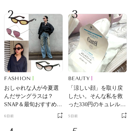
2
3
FASHION
BEAUTY
おしゃれな人が今夏選
「涼しい顔」を取り戻
んだサングラスは？
したい。そんな私を救
SNAP＆最旬おすすめサ
った330円のキュレル名
ングラス10選
品
6日前
5日前