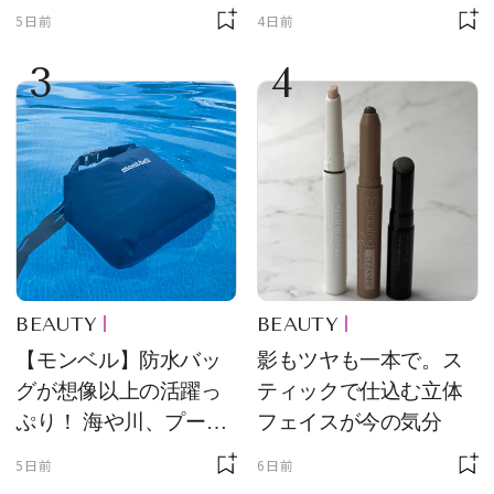
品
5日前
4日前
3
4
BEAUTY
BEAUTY
【モンベル】防水バッ
影もツヤも一本で。ス
グが想像以上の活躍っ
ティックで仕込む立体
ぷり！ 海や川、プール
フェイスが今の気分
に欠かせません
5日前
6日前