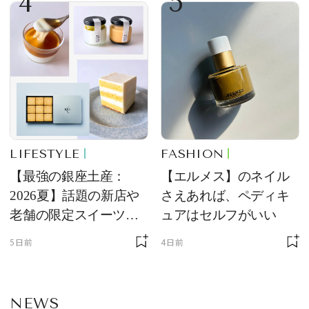
4
5
LIFESTYLE
FASHION
【最強の銀座土産：
【エルメス】のネイル
2026夏】話題の新店や
さえあれば、ペディキ
老舗の限定スイーツを
ュアはセルフがいい
ゲット【＃SPURおやつ
5日前
4日前
部トピックス】
NEWS