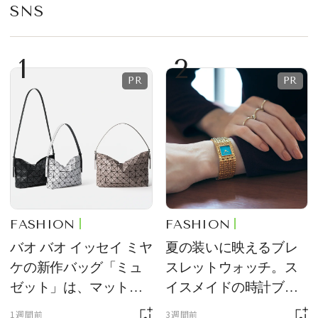
SNS
1
2
FASHION
FASHION
バオ バオ イッセイ ミヤ
夏の装いに映えるブレ
ケの新作バッグ「ミュ
スレットウォッチ。ス
ゼット」は、マットな
イスメイドの時計ブラ
質感が魅力！
ンド【フレデリック・
1週間前
3週間前