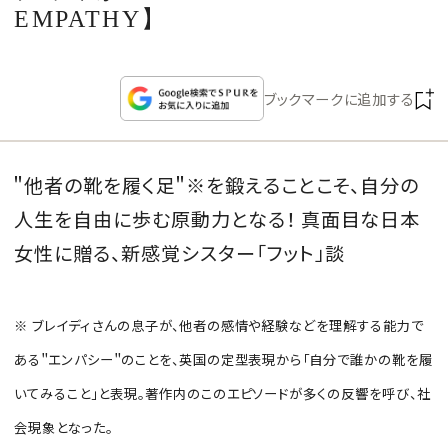
CULTURE
EMPATHY】
CELEBRITY
ブックマークに追加する
COLLECTION
＂他者の靴を履く足＂※を鍛えることこそ、自分の
WEDDING
人生を自由に歩む原動力となる！ 真面目な日本
FORTUNE
女性に贈る、新感覚シスター「フット」談
SDGs
※ ブレイディさんの息子が、他者の感情や経験などを理解する能力で
ある＂エンパシー＂のことを、英国の定型表現から「自分で誰かの靴を履
MAGAZINE
いてみること」と表現。著作内のこのエピソードが多くの反響を呼び、社
会現象となった。