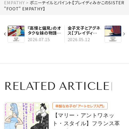
EMPATHY
ポニーテイルとパイント【ブレイディみかこのSISTER
"FOOT" EMPATHY】
『高慢と偏見』のオ
金子文子とアグネ
タクな妹の物語
ス【ブレイディみ
【ブレイディみかこ
かこのSISTER
2026.07.15
2026.05.12
のSISTER
"FOOT"
"FOOT"
EMPATHY】
EMPATHY】
RELATED ARTICLE
辛酸なめ子の「アートセレブ入門」
【マリー・アントワネッ
ト・スタイル】フランス革