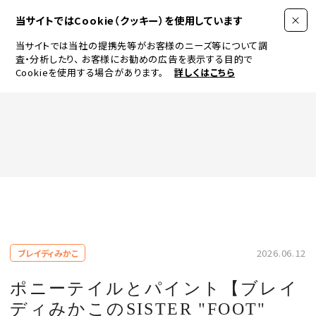
当サイトではCookie（クッキー）を使用しています
当サイトでは当社の提携先等がお客様のニーズ等について調
査・分析したり、
お客様にお勧めの広告を表示する目的で
Cookieを使用する場合があります。
詳しくはこちら
FASHION
BEAUTY
ログイン
JEWELRY & WATCH
2026.06.12
ブレイディみかこ
LIFESTYLE
ポニーテイルとパイント【ブレイ
ディみかこのSISTER "FOOT"