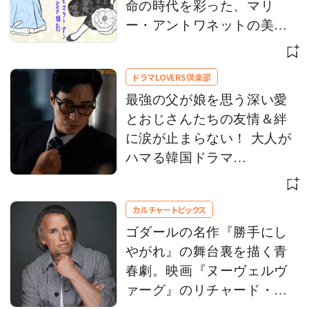
命の時代を彩った、マリ
ー・アントワネットの美意
識をひもとく
ドラマLOVERS倶楽部
最強の父が娘を思う深い愛
とおじさんたちの友情＆絆
に涙が止まらない！ 大人が
ハマる韓国ドラマ
【Netflix】 お盆休みにイッ
キ観！
カルチャートピックス
ゴダールの名作『勝手にし
やがれ』の舞台裏を描く青
春劇。映画『ヌーヴェルヴ
ァーグ』のリチャード・リ