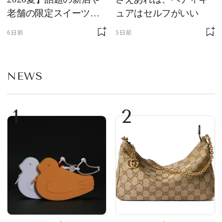
老舗の限定スイーツを
ュアはセルフがいい
ゲット【＃SPURおやつ
6日前
5日前
部トピックス】
NEWS
1
2