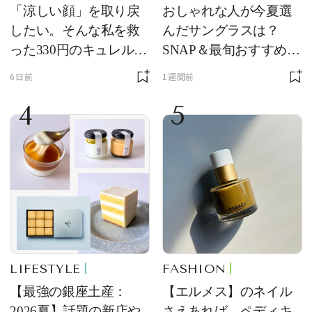
「涼しい顔」を取り戻
おしゃれな人が今夏選
したい。そんな私を救
んだサングラスは？
った330円のキュレル名
SNAP＆最旬おすすめサ
品
ングラス10選
6日前
1週間前
4
5
LIFESTYLE
FASHION
【最強の銀座土産：
【エルメス】のネイル
2026夏】話題の新店や
さえあれば、ペディキ