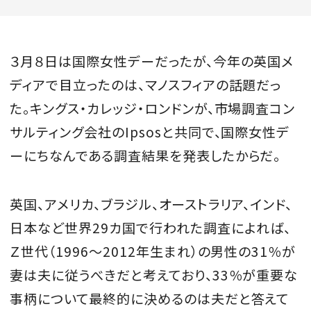
３月８日は国際女性デーだったが、今年の英国メ
MAGAZINE
ディアで目立ったのは、マノスフィアの話題だっ
た。キングス・カレッジ・ロンドンが、市場調査コン
SPUR 2026 JULY
サルティング会社のIpsosと共同で、国際女性デ
2026年9月号
ーにちなんである調査結果を発表したからだ。
2026-07-23発売
英国、アメリカ、ブラジル、オーストラリア、インド、
最新号を試し読み
日本など世界29カ国で行われた調査によれば、
Ｚ世代（1996〜2012年生まれ）の男性の31％が
妻は夫に従うべきだと考えており、33％が重要な
事柄について最終的に決めるのは夫だと答えて