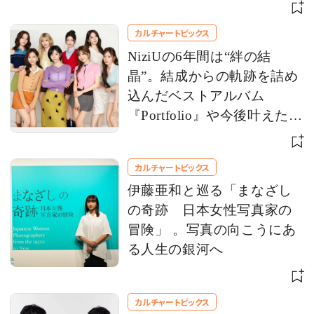
ンクレイター監督にインタ
ビュー
カルチャートピックス
NiziUの6年間は“絆の結
晶”。結成からの軌跡を詰め
込んだベストアルバム
『Portfolio』や今後叶えたい
夢を語る
カルチャートピックス
伊藤亜和と巡る「まなざし
の奇跡 日本女性写真家の
冒険」 。写真の向こうにあ
る人生の銀河へ
カルチャートピックス